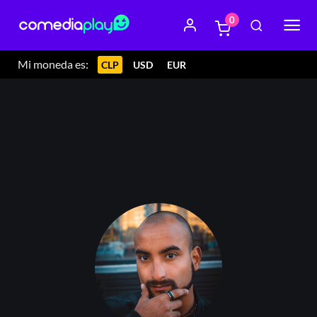
0
Mi moneda es:
CLP
USD
EUR