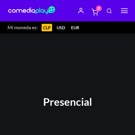
0
Mi moneda es:
CLP
USD
EUR
Presencial