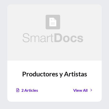
Or
Acceder
Registrarse
Productores y Artistas
¿Olvidaste la contraseña?
2
Articles
View All