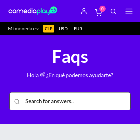
0
Mi moneda es:
CLP
USD
EUR
Faqs
Hola 👋 ¿En qué podemos ayudarte?