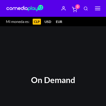
0
Mi moneda es:
CLP
USD
EUR
On Demand