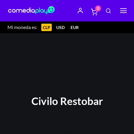
0
Mi moneda es:
CLP
USD
EUR
Civilo Restobar