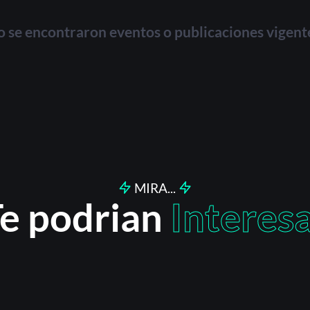
Acceder
 se encontraron eventos o publicaciones vigent
Registrarse
¿Olvidaste la contraseña?
MIRA...
e podrian
Interes