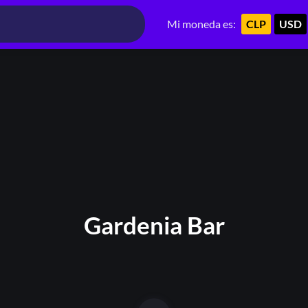
Mi moneda es:
CLP
USD
Gardenia Bar