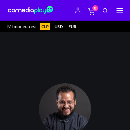
0
Mi moneda es:
CLP
USD
EUR