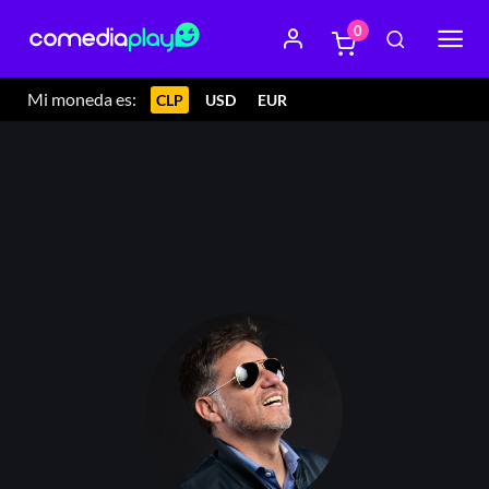
0
Mi moneda es:
CLP
USD
EUR