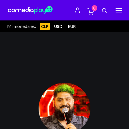
0
Mi moneda es:
CLP
USD
EUR