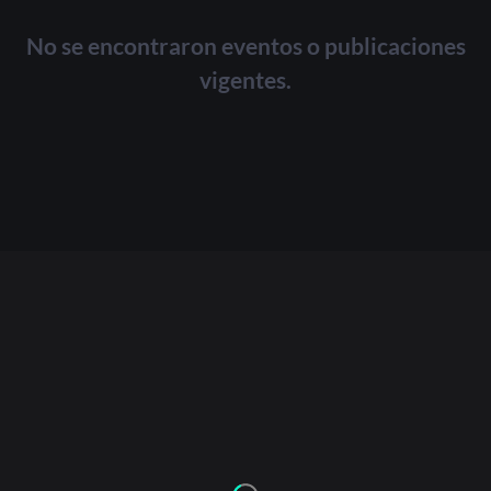
No se encontraron eventos o publicaciones
Or
vigentes.
Acceder
Registrarse
¿Olvidaste la contraseña?