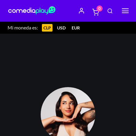
0
Mi moneda es:
CLP
USD
EUR