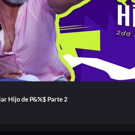
Or
Acceder
Registrarse
¿Olvidaste la contraseña?
ar Hijo de P&%$ Parte 2