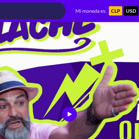
Mi moneda es:
CLP
USD