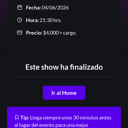
Fecha:
04/06/2026
Or
Hora:
21:30 hrs.
Precio:
$
4.000
+ cargo.
Este show ha finalizado
Acceder
Ir al Home
Registrarse
¿Olvidaste la contraseña?
Tip:
Llega siempre unos 30 minutos antes
al lugar del evento para una mejor