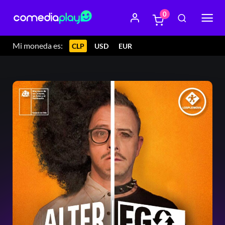
0
Mi moneda es:
CLP
USD
EUR