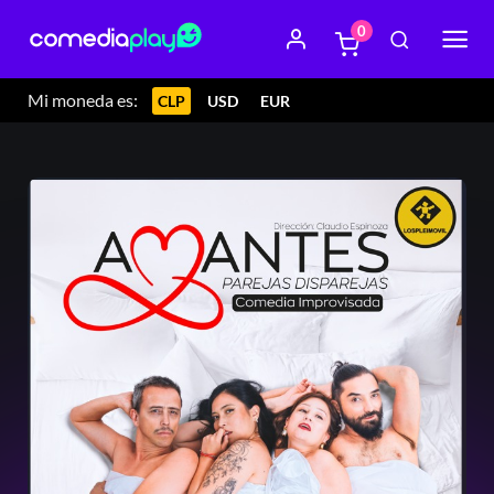
0
Mi moneda es:
CLP
USD
EUR