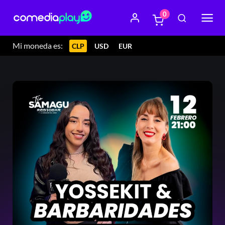
0
Mi moneda es:
CLP
USD
EUR