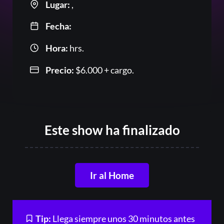
Lugar:
,
Fecha:
Hora:
hrs.
Or
Precio:
$
6.000
+ cargo.
Este show ha finalizado
Acceder
Ir al Home
Registrarse
Tip:
Llega siempre unos 30 minutos antes
¿Olvidaste la contraseña?