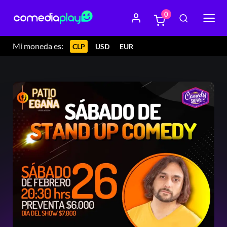
0
Mi moneda es:
CLP
USD
EUR