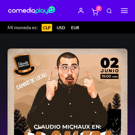
0
Mi moneda es:
CLP
USD
EUR