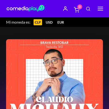
0
Mi moneda es:
CLP
USD
EUR