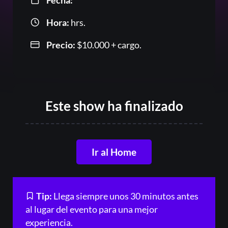
Fecha:
Hora:
hrs.
Or
Precio:
$
10.000
+ cargo.
Este show ha finalizado
Ir al Home
Acceder
Registrarse
Tip:
Llega siempre unos 30 minutos antes
¿Olvidaste la contraseña?
al lugar del evento para una mejor
experiencia.