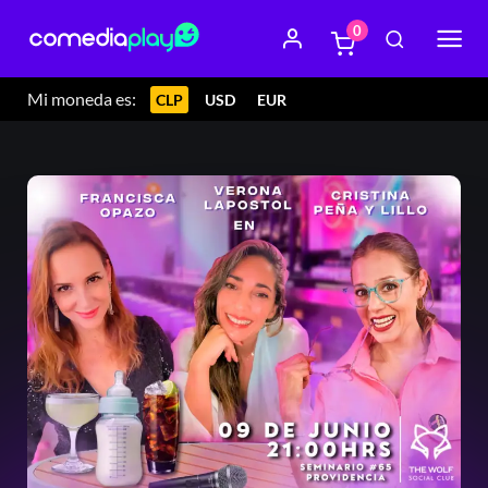
0
Mi moneda es:
CLP
USD
EUR