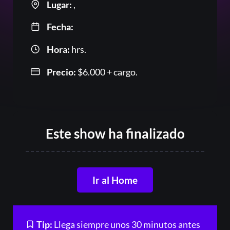
Lugar:
,
Fecha:
Hora:
hrs.
Precio:
$
6.000
+ cargo.
Or
Este show ha finalizado
Ir al Home
Acceder
Tip:
Llega siempre unos 30 minutos antes