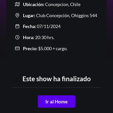
Ubicación:
Concepcion, Chile
Lugar:
Club Concepción, Ohiggins 544
Fecha:
07/11/2024
Hora:
20:30 hrs.
Precio:
$
5.000
+ cargo.
Acceder
Registrarse
Este show ha finalizado
¿Olvidaste la contraseña?
Ir al Home