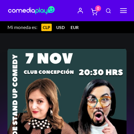
0
Mi moneda es:
CLP
USD
EUR