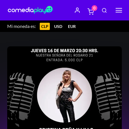
0
Mi moneda es:
CLP
USD
EUR