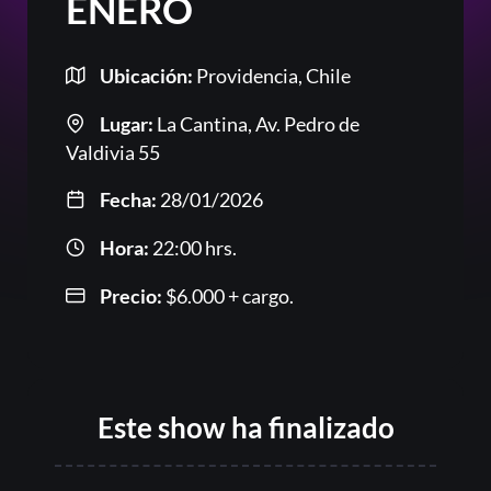
ENERO
Ubicación:
Providencia, Chile
Lugar:
La Cantina, Av. Pedro de
Or
Valdivia 55
Fecha:
28/01/2026
Hora:
22:00 hrs.
Precio:
$
6.000
+ cargo.
Acceder
Este show ha finalizado
Registrarse
¿Olvidaste la contraseña?