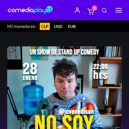
0
Mi moneda es:
CLP
USD
EUR