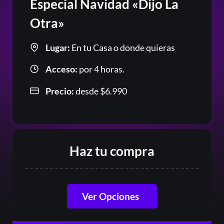
Especial Navidad «Dijo La
Otra»
Lugar:
En tu Casa o donde quieras
Acceso:
por 4 horas.
Precio:
desde
$
6.990
Haz tu compra
Ver Opciones
Codigo de Gift Card