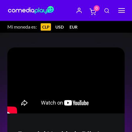
0
Mi moneda es:
CLP
USD
EUR