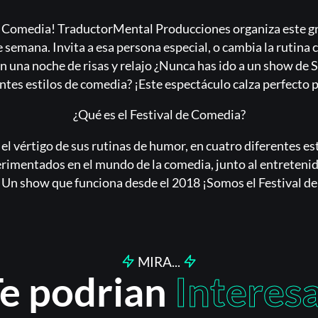
Acceder
 de Comedia! TraductorMental Producciones organiza este 
 semana. Invita a esa persona especial, o cambia la rutina c
n una noche de risas y relajo ¿Nunca has ido a un show de
Registrarse
ntes estilos de comedia? ¡Este espectáculo calza perfecto p
¿Olvidaste la contraseña?
¿Qué es el Festival de Comedia?
l vértigo de sus rutinas de humor, en cuatro diferentes es
rimentados en el mundo de la comedia, junto al entreteni
 Un show que funciona desde el 2018 ¡Somos el Festival de
MIRA...
e podrian
Interes