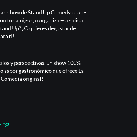
gran show de Stand Up Comedy, que es
on tus amigos, u organiza esa salida
 Stand Up? ¿O quieres degustar de
ara ti!
tilos y perspectivas, un show 100%
do sabor gastronómico que ofrece La
 Comedia original!
ar