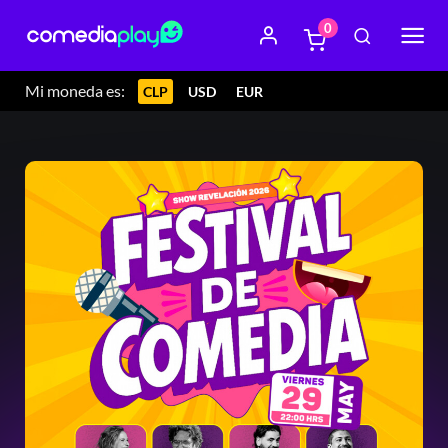
0
Mi moneda es:
CLP
USD
EUR