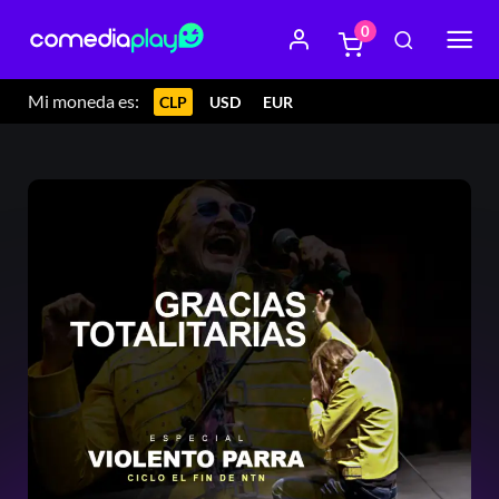
0
Mi moneda es:
CLP
USD
EUR