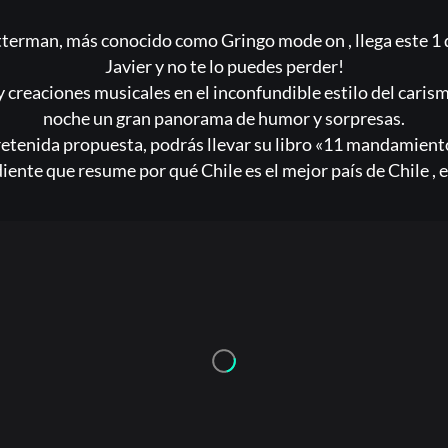
Acceder
tterman, más conocido como Gringo mode on , llega este 1
Javier y no te lo puedes perder!
Registrarse
y creaciones musicales en el inconfundible estilo del cari
noche un gran panorama de humor y sorpresas.
¿Olvidaste la contraseña?
retenida propuesta, podrás llevar su libro «11 mandamientos
ente que resume por qué Chile es el mejor país de Chile , en