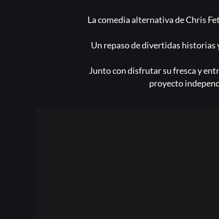
La comedia alternativa de Chris Fe
Un repaso de divertidas historias 
Junto con disfrutar su fresca y ent
proyecto independi