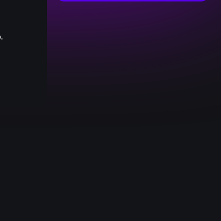
.
:
0