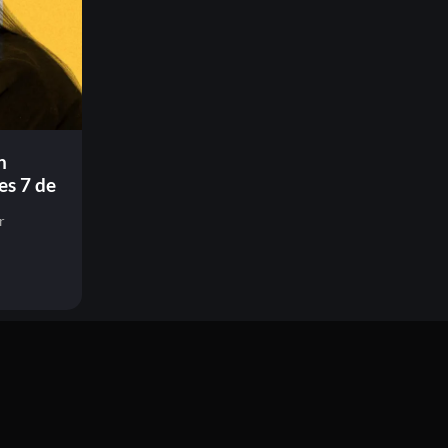
n
es 7 de
r