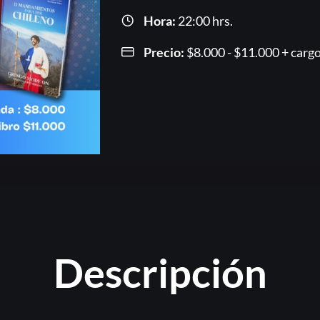
Hora:
22:00 hrs.
Precio:
$
8.000
-
$
11.000
Rango
+ cargo
de
precios
desde
$8.000
hasta
$11.00
Or
Descripción