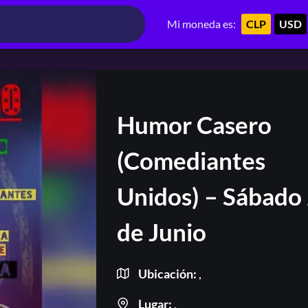
Mi moneda es:
CLP
USD
Humor Casero
(Comediantes
Unidos) – Sábado
de Junio
Ubicación:
,
Lugar:
,