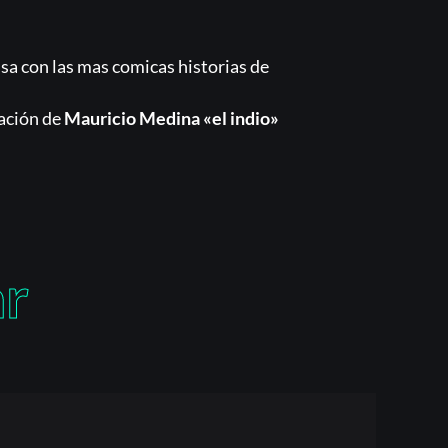
isa con las mas comicas historias de
ación de
Mauricio Medina «el indio»
ar