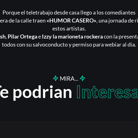
Acceder
Porque el teletrabajo desde casa llego a los comediantes
ra de la calle traen
«HUMOR CASERO»
, una jornada de r
Registrarse
estos artistas.
¿Olvidaste la contraseña?
ash
,
Pilar Ortega
e
Izzy la marioneta rockera
con la present
todos con su salvoconducto y permiso para webiar al dia.
MIRA...
e podrian
Interes