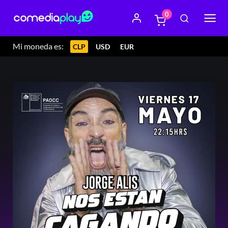
0
Mi moneda es:
CLP
USD
EUR