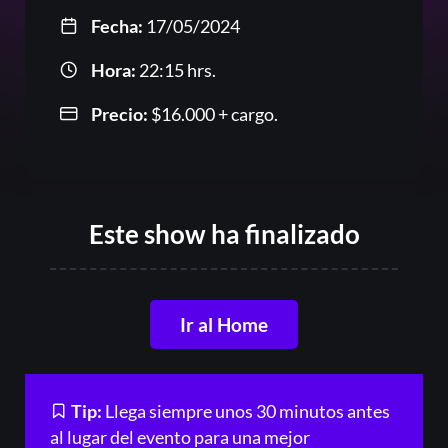
Fecha:
17/05/2024
Hora:
22:15 hrs.
Precio:
$
16.000
+ cargo.
Or
Este show ha finalizado
Ir al Home
Acceder
Tip:
Llega siempre unos 30 minutos antes
Registrarse
al lugar del evento para una mejor