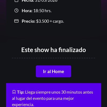
Fecha:
31/05/2026
Or
Hora:
18:50 hrs.
Precio:
$
3.500
+ cargo.
Este show ha finalizado
Acceder
Registrarse
Ir al Home
¿Olvidaste la contraseña?
Tip:
Llega siempre unos 30 minutos antes
al lugar del evento para una mejor
experiencia.