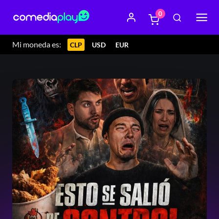
0
Mi moneda es:
CLP
USD
EUR