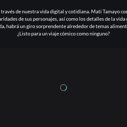
Acceder
 través de nuestra vida digital y cotidiana. Mati Tamayo co
iaridades de sus personajes, así como los detalles de la vi
Registrarse
da, habrá un giro sorprendente alrededor de temas alimenti
¿Olvidaste la contraseña?
¿Listo para un viaje cómico como ninguno?