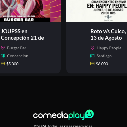
JOUPSS en
Roto v/s Cuico,
Concepción 21 de
13 de Agosto
agosto
Burger Bar
Happy People
Concepcion
Santiago
$
5.000
$
6.000
©2024, todas las risas reservadas.