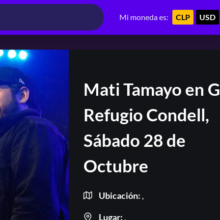
Mi moneda es:
CLP
USD
Mati Tamayo en G
Refugio Condell,
Sábado 28 de
Octubre
Ubicación:
,
Lugar:
,