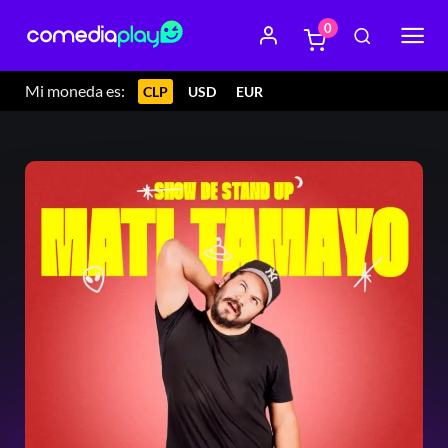
0
Mi moneda es:
CLP
USD
EUR