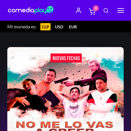
0
Mi moneda es:
CLP
USD
EUR