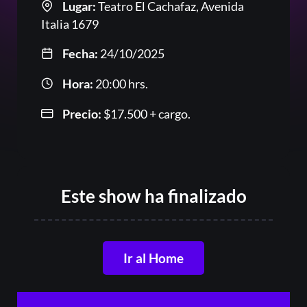
Or
Lugar:
Teatro El Cachafaz, Avenida
Italia 1679
Fecha:
24/10/2025
Hora:
20:00 hrs.
Precio:
$
17.500
+ cargo.
Acceder
Este show ha finalizado
Registrarse
¿Olvidaste la contraseña?
Ir al Home