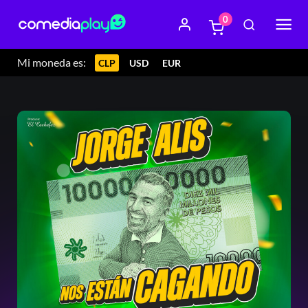
0
Mi moneda es:
CLP
USD
EUR