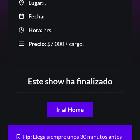
Lugar:
,
Fecha:
Or
Hora:
hrs.
Precio:
$
7.000
+ cargo.
Este show ha finalizado
Acceder
Ir al Home
Registrarse
¿Olvidaste la contraseña?
Tip:
Llega siempre unos 30 minutos antes