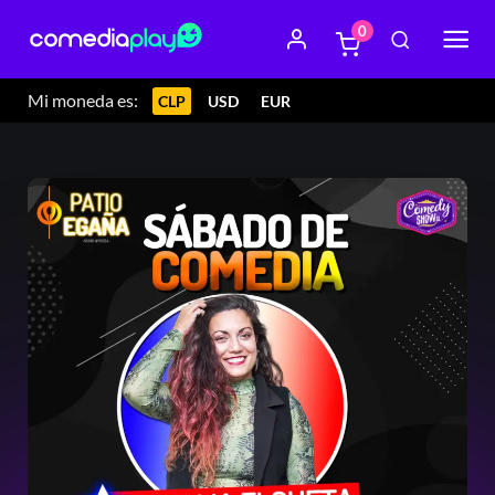
0
Mi moneda es:
CLP
USD
EUR