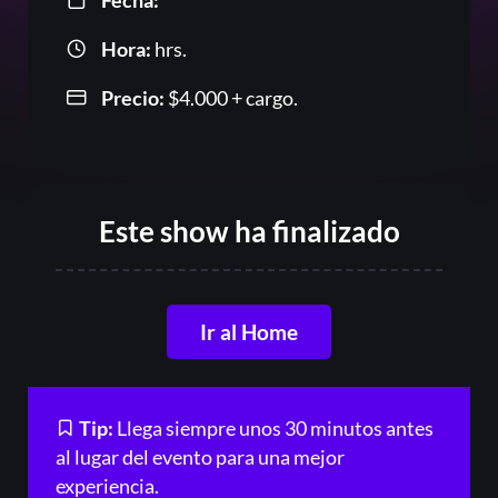
Fecha:
Hora:
hrs.
Precio:
$
4.000
+ cargo.
Acceder
Este show ha finalizado
Registrarse
¿Olvidaste la contraseña?
Ir al Home
Tip:
Llega siempre unos 30 minutos antes
al lugar del evento para una mejor
experiencia.