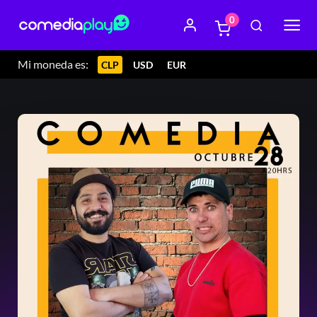
0
Mi moneda es:
CLP
USD
EUR