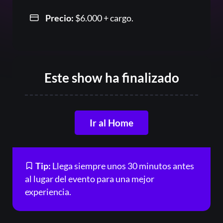
Precio:
$
6.000
+ cargo.
Or
Este show ha finalizado
Ir al Home
Acceder
Tip:
Llega siempre unos 30 minutos antes
Registrarse
al lugar del evento para una mejor
experiencia.
¿Olvidaste la contraseña?