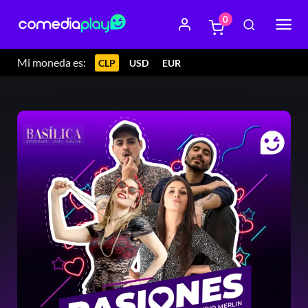
0
Mi moneda es:
CLP
USD
EUR