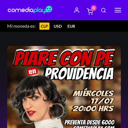
0
Mi moneda es:
CLP
USD
EUR