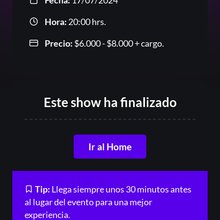
Fecha:
17/07/2024
Hora:
20:00 hrs.
Precio:
$
6.000
-
$
8.000
Rango
+ cargo.
de
precios:
desde
$6.000
Acceder
Este show ha finalizado
hasta
$8.000
Registrarse
¿Olvidaste la contraseña?
Ir al Home
Tip:
Llega siempre unos 30 minutos antes
al lugar del evento para una mejor
experiencia.