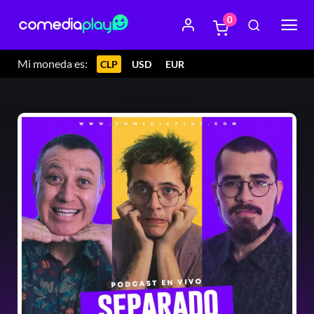
0
Mi moneda es:
CLP
USD
EUR