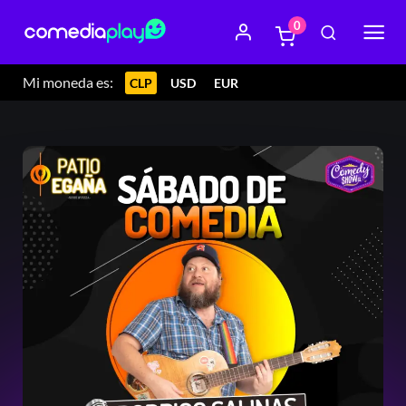
0
Mi moneda es:
CLP
USD
EUR