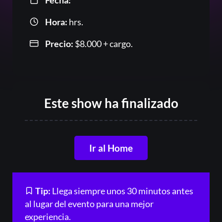
Fecha:
Hora:
hrs.
Or
Precio:
$
8.000
+ cargo.
Este show ha finalizado
Ir al Home
Acceder
Registrarse
Tip:
Llega siempre unos 30 minutos antes
¿Olvidaste la contraseña?
al lugar del evento para una mejor
experiencia.