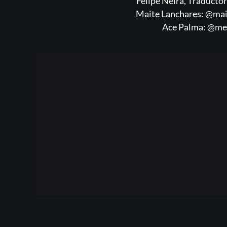
Felipe Neira, Traducto
Maite Lanchares: @mait
Ace Palma: @med