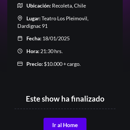
Ubicación:
Recoleta, Chile
Lugar:
Teatro Los Pleimovil,
Dardignac 91
Or
Fecha:
18/01/2025
Hora:
21:30 hrs.
Precio:
$
10.000
+ cargo.
Acceder
Este show ha finalizado
Registrarse
¿Olvidaste la contraseña?
Ir al Home