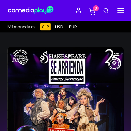
0
Mi moneda es:
CLP
USD
EUR