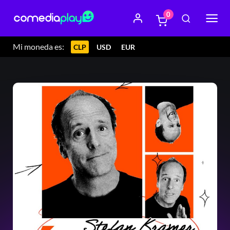
0
Mi moneda es:
CLP
USD
EUR