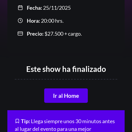
Fecha:
25/11/2025
Hora:
20:00 hrs.
Or
Precio:
$
27.500
+ cargo.
Este show ha finalizado
Acceder
Ir al Home
Registrarse
¿Olvidaste la contraseña?
Tip:
Llega siempre unos 30 minutos antes
al lugar del evento para una mejor