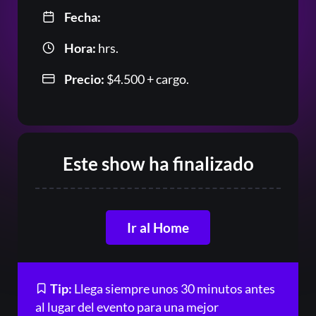
Fecha:
Hora:
hrs.
Precio:
$
4.500
+ cargo.
Este show ha finalizado
Ir al Home
Tip:
Llega siempre unos 30 minutos antes
al lugar del evento para una mejor