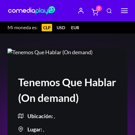
0
Mi moneda es:
CLP
USD
EUR
Tenemos Que Hablar
(On demand)
Ubicación:
,
Lugar:
,