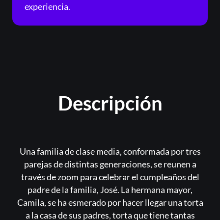
experiencia.
Or
Descripción
Una familia de clase media, conformada por tres
parejas de distintas generaciones, se reunen a
través de zoom para celebrar el cumpleaños del
padre de la familia, José. La hermana mayor,
Camila, se ha esmerado por hacer llegar una torta
Acceder
a la casa de sus padres, torta que tiene tantas