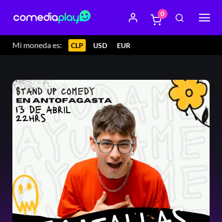
0
Mi moneda es:
CLP
USD
EUR