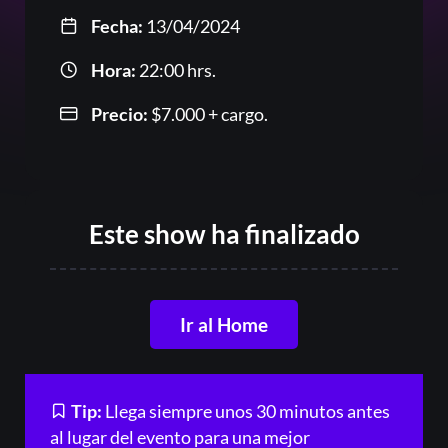
Fecha:
13/04/2024
Hora:
22:00 hrs.
Precio:
$
7.000
+ cargo.
Acceder
Este show ha finalizado
Registrarse
¿Olvidaste la contraseña?
Ir al Home
Tip:
Llega siempre unos 30 minutos antes
al lugar del evento para una mejor