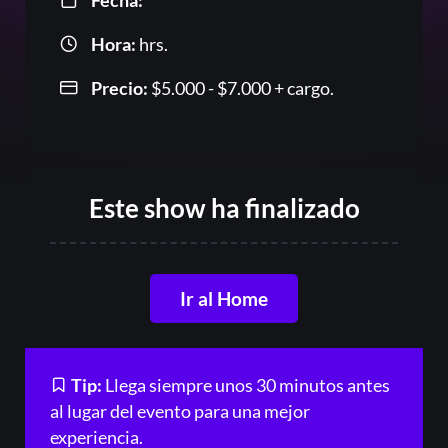
Fecha:
Hora:
hrs.
Precio:
$
5.000
-
$
7.000
Rango
+ cargo.
Or
de
precios:
desde
$5.000
Este show ha finalizado
hasta
$7.000
Ir al Home
Acceder
Registrarse
Tip:
Llega siempre unos 30 minutos antes
al lugar del evento para una mejor
¿Olvidaste la contraseña?
experiencia.