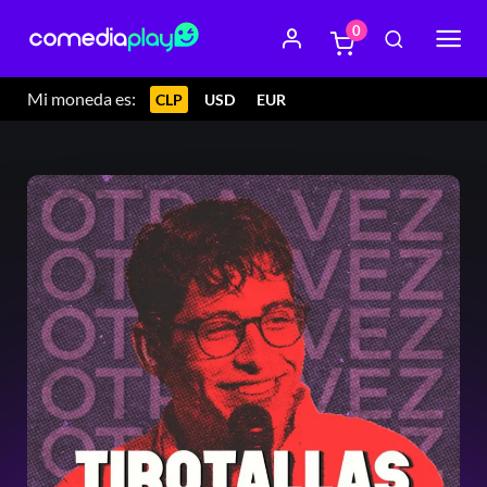
0
Mi moneda es:
CLP
USD
EUR