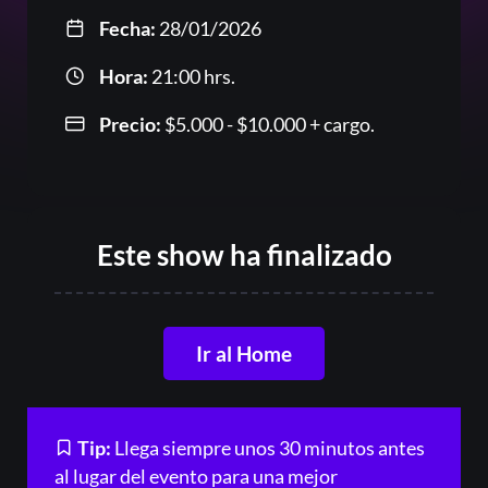
Fecha:
28/01/2026
Hora:
21:00 hrs.
Precio:
$
5.000
-
$
10.000
Rango
+ cargo.
de
Or
precios:
desde
$5.000
Este show ha finalizado
hasta
$10.000
Ir al Home
Acceder
Tip:
Llega siempre unos 30 minutos antes
al lugar del evento para una mejor
Registrarse