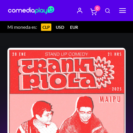
0
Mi moneda es:
CLP
USD
EUR