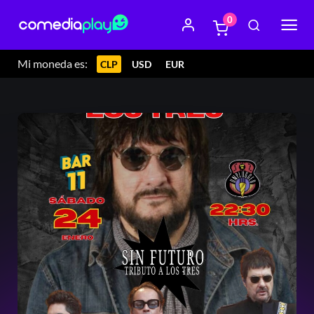
0
Mi moneda es:
CLP
USD
EUR