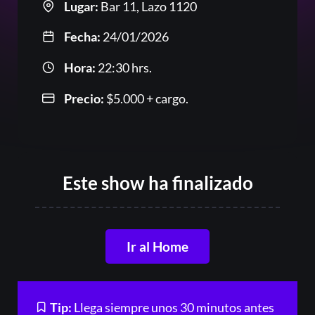
Lugar:
Bar 11, Lazo 1120
Fecha:
24/01/2026
Hora:
22:30 hrs.
Or
Precio:
$
5.000
+ cargo.
Este show ha finalizado
Acceder
Ir al Home
Registrarse
¿Olvidaste la contraseña?
Tip:
Llega siempre unos 30 minutos antes