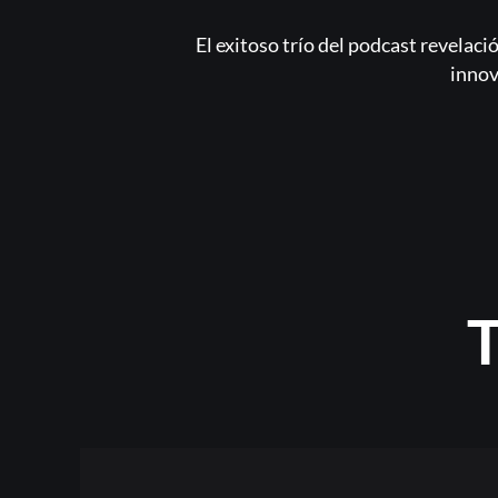
El exitoso trío del podcast revelaci
innov
T