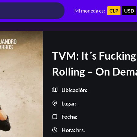
Mi moneda es:
CLP
USD
TVM: It´s Fucking
Rolling – On Dem
Ubicación:
,
Lugar:
,
Fecha:
Hora:
hrs.