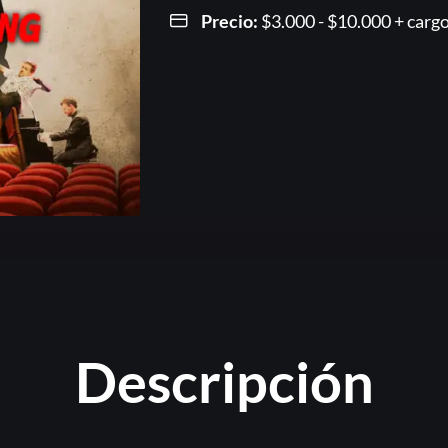
Precio:
$
3.000
-
$
10.000
Rango
+ cargo
de
precios
desde
$3.000
hasta
$10.00
Or
Descripción