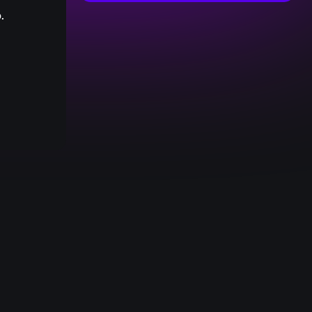
.
:
0