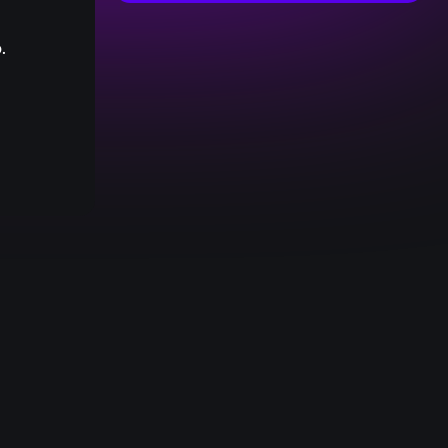
.
:
0