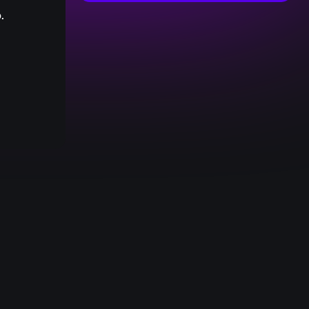
.
:
0