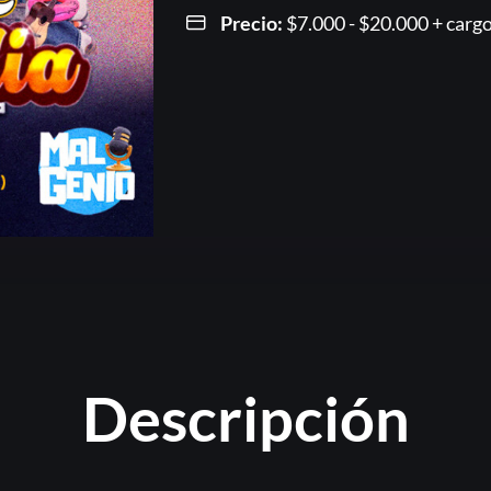
Precio:
$
7.000
-
$
20.000
Rango
+ cargo
de
precios
desde
$7.000
hasta
$20.00
Or
Descripción